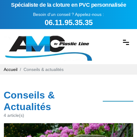
Spécialiste de la cloture en PVC personnalisée
Besoin d'un conseil ? Appelez-nous :
06.11.95.35.35
Accueil
Conseils & actualités
Conseils &
Actualités
4 article(s)